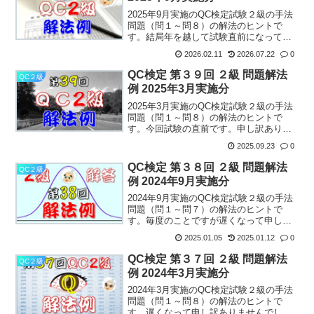
2025年9月実施のQC検定試験２級の手法
問題（問１～問８）の解法のヒントで
す。結局年を越して試験直前になってし
まいました。m(_ _)m次回、第４１回は可
2026.02.11
2026.07.22
0
及的速やかな対応をこ心がけます。
_(._.)_第40回 手法問題解法例コンあけ
QC検定 第３９回 ２級 問題解法
QC２級
まして...
例 2025年3月実施分
2025年3月実施のQC検定試験２級の手法
問題（問１～問８）の解法のヒントで
す。今回試験の直前です。申し訳ありま
せん。次回、第４０回は精進します。
2025.09.23
0
_(._.)_第３９回 手法問題解法例コン試
験後でなくてよかった。回転焼今回受験
QC検定 第３８回 ２級 問題解法
QC２級
対策も兼ねてま...
例 2024年9月実施分
2024年9月実施のQC検定試験２級の手法
問題（問１～問７）の解法のヒントで
す。毎度のことですが遅くなって申し訳
ありませんでした。次回、第３９回もた
2025.01.05
2025.01.12
0
ぶん・・・(;^ω^)第３８回 手法問題解法
例コンあけましておめでとうございま
QC検定 第３７回 ２級 問題解法
QC２級
す。本年もよろ...
例 2024年3月実施分
2024年3月実施のQC検定試験２級の手法
問題（問１～問８）の解法のヒントで
す。遅くなって申し訳ありませんでし