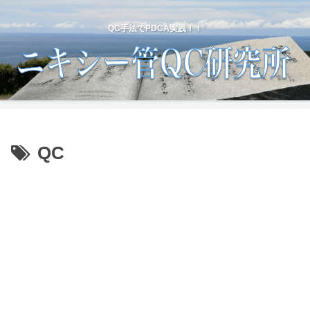
QC手法でPDCA実践！！
QC