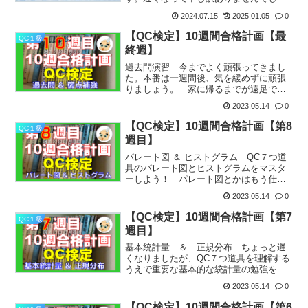
た。次回、第３８回は速やかにUPするつ
2024.07.15
2025.01.05
0
もりです・・・つもりね。(^^ゞ第３７
回 手法問題解法例コン忘れてたんちゃ
【QC検定】10週間合格計画【最
QC１級
う？回転焼なんかや...
終週】
過去問演習 今までよく頑張ってきまし
た。本番は一週間後、気を緩めずに頑張
りましょう。 家に帰るまでが遠足で
す。（たとえがちょっと違うか；）ま
2023.05.14
0
ぁ、試験に受かればいいだけなら今から
でもなんとかなるか、たぶん。よぉ知ら
【QC検定】10週間合格計画【第8
QC１級
んけど。第１０週 過去問題集...
週目】
パレート図 ＆ ヒストグラム QC７つ道
具のパレート図とヒストグラムをマスタ
ーしよう！ パレート図とかはもう仕事
で描いたことがあるかもしれませんが、
2023.05.14
0
正しい書き方をしてる人が結構少ないの
でちゃんと勉強していきましょう。ヒス
【QC検定】10週間合格計画【第7
QC１級
トグラムもね。(^^...
週目】
基本統計量 ＆ 正規分布 ちょっと遅
くなりましたが、QC７つ道具を理解する
うえで重要な基本的な統計量の勉強をし
ましょう！ 平均とか中央値などは中学
2023.05.14
0
生のころ習ったと思いますがその辺も思
い出しつつ、高校生のころ少しかじった
【QC検定】10週間合格計画【第6