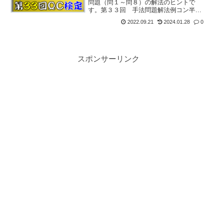
問題（問１～問８）の解法のヒントで
す。第３３回 手法問題解法例コン半年
遅れ。回転焼面目ない。QC過去問３級
2022.09.21
2024.01.28
0
2024版問１：サンプリング＆基本統計量
問１はサンプリングや統計量も関する問
題。たぶんみんな...
スポンサーリンク