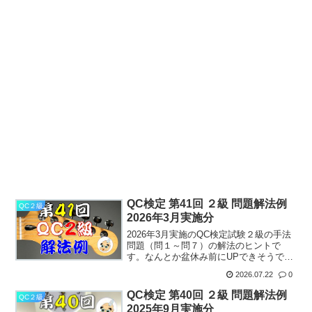
QC検定 第41回 ２級 問題解法例
QC２級
2026年3月実施分
2026年3月実施のQC検定試験２級の手法
問題（問１～問７）の解法のヒントで
す。なんとか盆休み前にUPできそうで
す。次回、第４２回の解説は一応まだ会
2026.07.22
0
社員をやっているはずなので対応予定で
す。第41回 手法問題解法例コン暑中お
QC検定 第40回 ２級 問題解法例
QC２級
見舞い申し上げます...
2025年9月実施分