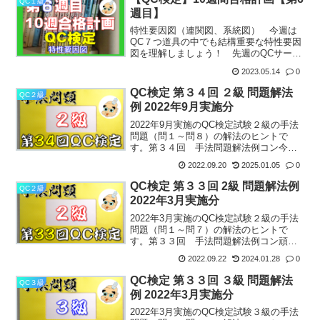
QC１級
標準偏差もその理屈を理...
週目】
特性要因図（連関図、系統図） 今週は
QC７つ道具の中でも結構重要な特性要因
図を理解しましょう！ 先週のQCサーク
ルでもほとんどのサークル報告に特性要
2023.05.14
0
因図が使われていたと思います。しれだ
け重要なのでとても１週間程度でマスタ
QC検定 第３４回 ２級 問題解法
QC２級
ーできるものではない...
例 2022年9月実施分
2022年9月実施のQC検定試験２級の手法
問題（問１～問８）の解法のヒントで
す。第３４回 手法問題解法例コン今
回、２級はちょっと計算少なかったね。
2022.09.20
2025.01.05
0
回転焼計算少ないので時間的に余裕出来
たんちがうかな？コンでも毛色が違って
QC検定 第３３回 2級 問題解法例
QC２級
たから面食らった人も多...
2022年3月実施分
2022年3月実施のQC検定試験２級の手法
問題（問１～問７）の解法のヒントで
す。第３３回 手法問題解法例コン頑張
っていこー！回転焼らじゃ！問１：一つ
2022.09.22
2024.01.28
0
の母分散の検定（χ二乗検定）問１は一つ
の母分散に関する問題。慌てず良く問題
QC検定 第３３回 ３級 問題解法
QC３級
読んだら多分大丈夫...
例 2022年3月実施分
2022年3月実施のQC検定試験３級の手法