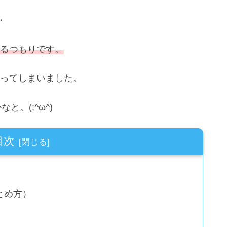
・
するつもりです。
なってしまいました。
。(;^ω^)
目次
とめ方）