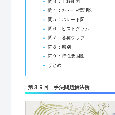
問３：工程能力
問４：Xバー-R管理図
問５：パレート図
問６：ヒストグラム
問７：各種グラフ
問８：層別
問９：特性要因図
まとめ
第３９回 手法問題解法例