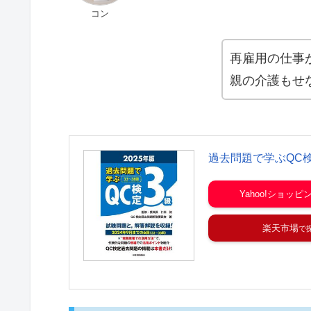
コン
再雇用の仕事
親の介護もせ
過去問題で学ぶQC検定
Yahoo!ショッピ
楽天市場