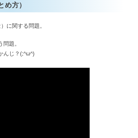
とめ方）
量）に関する問題。
う問題。
じ？(;^ω^)