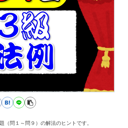
法問題（問１～問９）の解法のヒントです。