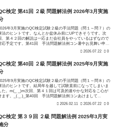
QC検定 第41回 ２級 問題解法例 2026年3月実施
分
2026年3月実施のQC検定試験２級の手法問題（問１～問７）の
解法のヒントです。なんとか盆休み前にUPできそうです。次
回、第４２回の解説は一応まだ会社員をやっているはずなので
対応予定です。第41回 手法問題解法例コン暑中お見舞い申し
上げます...
2026.07.22
0
QC検定 第40回 ２級 問題解法例 2025年9月実施
分
2025年9月実施のQC検定試験２級の手法問題（問１～問８）の
解法のヒントです。結局年を越して試験直前になってしまいま
した。m(_ _)m次回、第４１回は可及的速やかな対応をこ心が
けます。_(._.)_第40回 手法問題解法例コンあけまして...
2026.02.11
2026.07.22
0
QC検定 第３９回 ２級 問題解法例 2025年3月実
施分