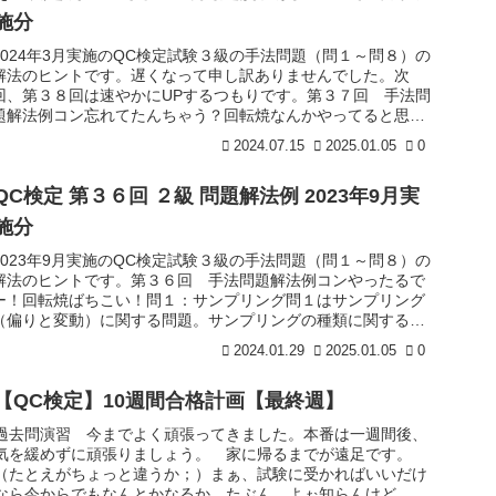
施分
2024年3月実施のQC検定試験３級の手法問題（問１～問８）の
解法のヒントです。遅くなって申し訳ありませんでした。次
回、第３８回は速やかにUPするつもりです。第３７回 手法問
題解法例コン忘れてたんちゃう？回転焼なんかやってると思て
た。m(_...
2024.07.15
2025.01.05
0
QC検定 第３６回 ２級 問題解法例 2023年9月実
施分
2023年9月実施のQC検定試験３級の手法問題（問１～問８）の
解法のヒントです。第３６回 手法問題解法例コンやったるで
ー！回転焼ばちこい！問１：サンプリング問１はサンプリング
（偏りと変動）に関する問題。サンプリングの種類に関する問
題。この問...
2024.01.29
2025.01.05
0
【QC検定】10週間合格計画【最終週】
過去問演習 今までよく頑張ってきました。本番は一週間後、
気を緩めずに頑張りましょう。 家に帰るまでが遠足です。
（たとえがちょっと違うか；）まぁ、試験に受かればいいだけ
なら今からでもなんとかなるか、たぶん。よぉ知らんけど。第