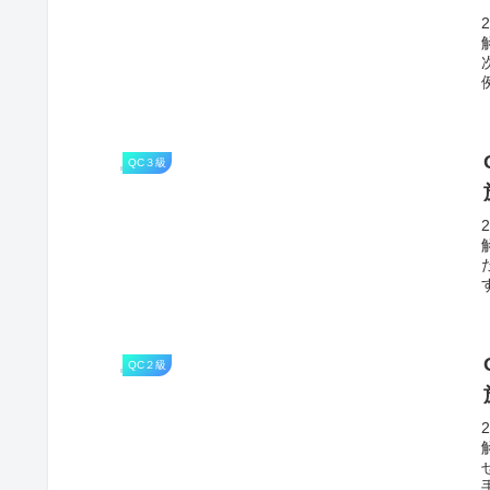
ま
QC３級
QC２級