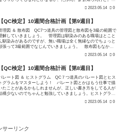
１０週 過去問題集...
2023.05.14
0
【QC検定】10週間合格計画【第9週目】
管理図 ＆ 散布図 QC7つ道具の管理図と散布図を3級の範囲で
理解していきましょう。 管理図は馴染みのある職場はとこと
ん馴染みがあるのですが、無い職場は全く無縁なのでちょっと
頑張って3級範囲でなじんでいきましょう。 散布図もなかな
か使う部門...
2023.05.14
0
【QC検定】10週間合格計画【第8週目】
パレート図 ＆ ヒストグラム QC７つ道具のパレート図とヒス
トグラムをマスターしよう！ パレート図とかはもう仕事で描
いたことがあるかもしれませんが、正しい書き方をしてる人が
結構少ないのでちゃんと勉強していきましょう。ヒストグラム
もね。(^^...
2023.05.14
0
ンサーリンク