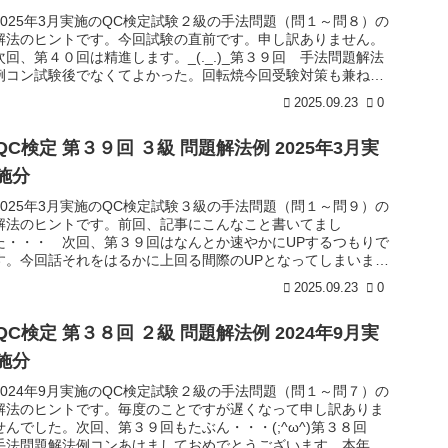
2025年3月実施のQC検定試験２級の手法問題（問１～問８）の
解法のヒントです。今回試験の直前です。申し訳ありません。
次回、第４０回は精進します。_(._.)_第３９回 手法問題解法
例コン試験後でなくてよかった。回転焼今回受験対策も兼ねて
...
2025.09.23
0
QC検定 第３９回 ３級 問題解法例 2025年3月実
施分
2025年3月実施のQC検定試験３級の手法問題（問１～問９）の
解法のヒントです。前回、記事にこんなこと書いてまし
た・・・ 次回、第３９回はなんとか速やかにUPするつもりで
す。今回話それをはるかに上回る間際のUPとなってしまいまし
た。次回の3...
2025.09.23
0
QC検定 第３８回 ２級 問題解法例 2024年9月実
施分
2024年9月実施のQC検定試験２級の手法問題（問１～問７）の
解法のヒントです。毎度のことですが遅くなって申し訳ありま
せんでした。次回、第３９回もたぶん・・・(;^ω^)第３８回
手法問題解法例コンあけましておめでとうございます。本年も