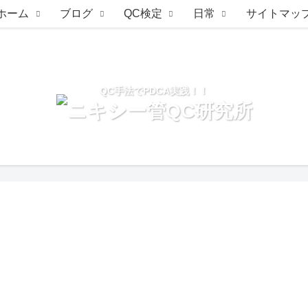
ホーム
ブログ
QC検定
日常
サイトマッ
QC手法でPDCA実践！！