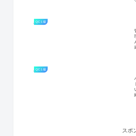
QC１級
QC１級
スポ