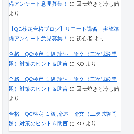
備アンケート意見募集！
に
回転焼きと冷し飴
より
【QC検定合格ブログ】リモート講習、実施準
備アンケート意見募集！
に
初心者
より
合格！QC検定 １級 論述・論文（二次試験問
題）対策のヒント＆助言
に
KO
より
合格！QC検定 １級 論述・論文（二次試験問
題）対策のヒント＆助言
に
回転焼きと冷し飴
より
合格！QC検定 １級 論述・論文（二次試験問
題）対策のヒント＆助言
に
KO
より