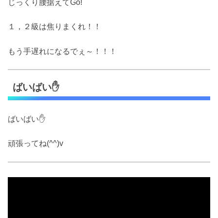
じっくり腰据えてGo!
１，２級は焦りまくれ！！
もう手遅れになるでぇ～！！！
ばいばい✋
ばいばい✋
頑張ってね(^^)v