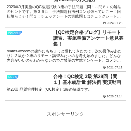
2023年9月実施のQC検定試験３級の手法問題（問１～問８）の解法
のヒントです。第３６回 手法問題解法例コン頑張っていこー！回
転焼らじゃ！問１：チェックシートの実践問１はチェックシートの
実践に関する問題。慌てず良く問題読んだら多分大丈夫そう...
2024.01.28
【QC検定合格ブログ】リモート
PDCA実践
講習、実施準備アンケート意見募
集！
teamsやzoomの操作にもちょっと慣れてきたので、次の夏休みあた
りに３級か２級のリモート講習みたいのを考え始めました。どんな
内容がいいのかわからないのでご希望の方式アンケート。コメント
でもメールでもよろしくお願いいたします。
2021.07.11
合格！QC検定 3級 第28回【問
QC３級
１】基本統計量 解法例 実演動画
第28回 品質管理検定（QC検定）3級の解説です。
2020.03.14
スポンサーリンク