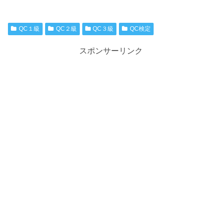
QC１級
QC２級
QC３級
QC検定
スポンサーリンク