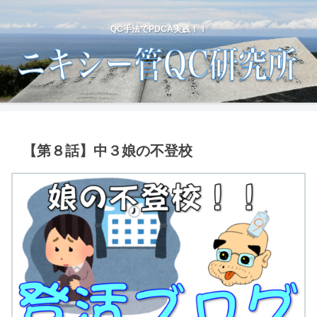
QC手法でPDCA実践！！
【第８話】中３娘の不登校