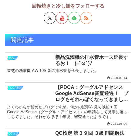
回転焼きと冷し飴をフォローする
関連記事
新品洗濯機の排水管ホース延長す
ぜんぶ
るお！ (=ﾟωﾟ)ﾉ
東芝の洗濯機 AW-10SD8の排水管を延長しました。
2020.03.14
【PDCA：グーグルアドセンス
PDCA実践
Google AdSense審査通過！ ブ
ログもそれっぽくなってきまし
た】
よくわからず始めたブログですが、何かの記事を見て以前１回
Google AdSense（グーグル・アドセンス）の申請をして見事に落っ
こちてました。それからほぼ１年後、審査通ったようです。
2021.06.09
QC検定 第３９回 ３級 問題解法
QC３級