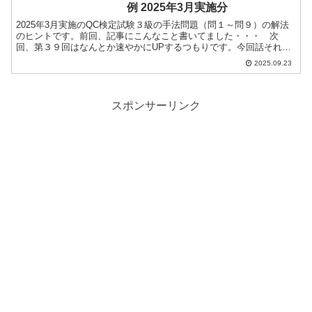
例 2025年3月実施分
2025年3月実施のQC検定試験３級の手法問題（問１～問９）の解法
のヒントです。前回、記事にこんなこと書いてました・・・ 次
回、第３９回はなんとか速やかにUPするつもりです。今回話それを
はるかに上回る間際のUPとなってしまいました。次回の3...
2025.09.23
スポンサーリンク